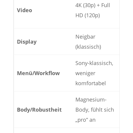
4K 
4K (30p) + Full
Video
+ m
HD (120p)
AF/
Neigbar
180
Display
(klassisch)
(Fo
Sony-klassisch,
Neu
Menü/Workflow
weniger
„Me
komfortabel
Magnesium-
Ebe
Body/Robustheit
Body, fühlt sich
mod
„pro“ an