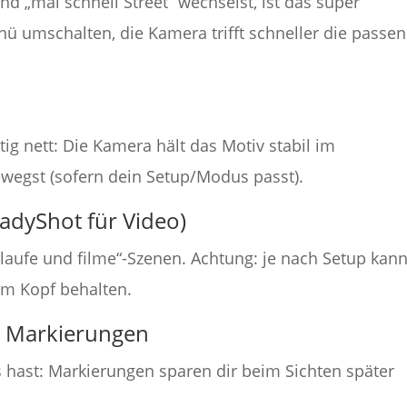
d „mal schnell Street“ wechselst, ist das super
 umschalten, die Kamera trifft schneller die passe
ig nett: Die Kamera hält das Motiv stabil im
ewegst (sofern dein Setup/Modus passt).
adyShot für Video)
h laufe und filme“-Szenen. Achtung: je nach Setup kan
 im Kopf behalten.
P Markierungen
 hast: Markierungen sparen dir beim Sichten später