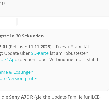
01?
igste in 30 Sekunden
2.01
(Release:
11.11.2025
) – Fixes + Stabilität.
g:
Update über
SD-Karte
ist am robustesten.
tors’ App
(bequem, aber Verbindung muss stabil
eme & Lösungen
.
are-Version prüfen
r die
Sony A7C R
(gleiche Update-Familie für ILCE-