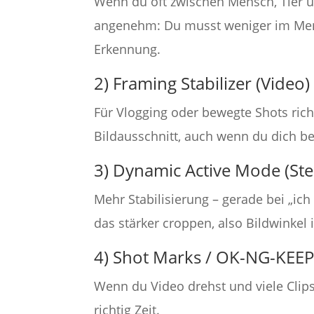
Wenn du oft zwischen Mensch, Tier un
angenehm: Du musst weniger im Menü
Erkennung.
2) Framing Stabilizer (Video)
Für Vlogging oder bewegte Shots richt
Bildausschnitt, auch wenn du dich b
3) Dynamic Active Mode (Ste
Mehr Stabilisierung – gerade bei „ic
das stärker croppen, also Bildwinkel
4) Shot Marks / OK-NG-KEE
Wenn du Video drehst und viele Clips
richtig Zeit.