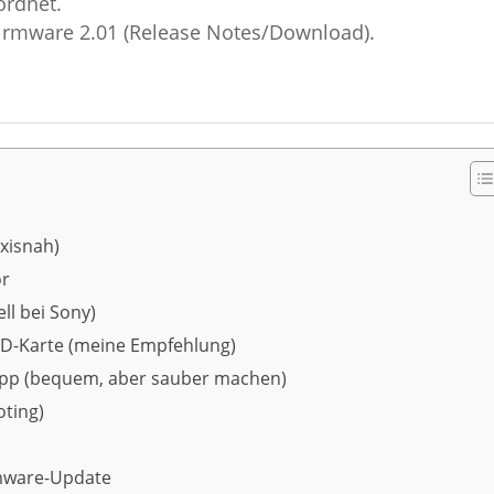
ordnet.
Firmware 2.01 (Release Notes/Download).
xisnah)
or
ll bei Sony)
SD-Karte (meine Empfehlung)
 App (bequem, aber sauber machen)
ting)
rmware-Update